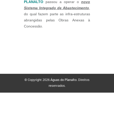
PLANALTO
passou a operar o
novo
Sistema Integrado de Abastecimento
,
do qual fazem parte as infra-estruturas
abrangidas pelas Obras Anexas à
Concessão.
© Copyright 2026
Águas do Planalto
. Direitos
reservados.
Politica de Privacidade
Politica de Cookies
Sitemap