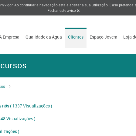
 em vigor. Ao continuar a navegação está a aceitar a sua utilização. Caso pretenda
Fechar este aviso
A Empresa
Qualidade da Água
Clientes
Espaço Jovem
Loja d
ecursos
sos
s nós
( 1337 Visualizações )
648 Visualizações )
lizações )