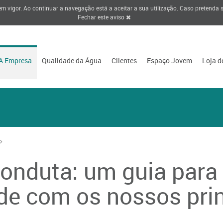
 em vigor. Ao continuar a navegação está a aceitar a sua utilização. Caso pretenda
Fechar este aviso
A Empresa
Qualidade da Água
Clientes
Espaço Jovem
Loja d
onduta: um guia para
de com os nossos pri