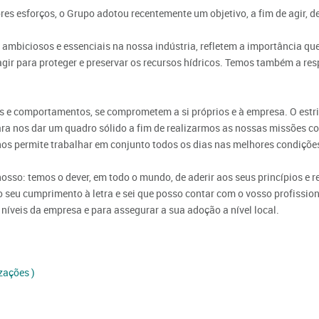
s esforços, o Grupo adotou recentemente um objetivo, a fim de agir, de
mbiciosos e essenciais na nossa indústria, refletem a importância q
agir para proteger e preservar os recursos hídricos. Temos também a re
.
es e comportamentos, se comprometem a si próprios e à empresa. O estr
ra nos dar um quadro sólido a fim de realizarmos as nossas missões c
nos permite trabalhar em conjunto todos os dias nas melhores condiçõe
osso: temos o dever, em todo o mundo, de aderir aos seus princípios e
o seu cumprimento à letra e sei que posso contar com o vosso profissi
 níveis da empresa e para assegurar a sua adoção a nível local.
zações )